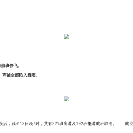
有航班停飞。
、商铺全部陷入瘫痪。
延误后，截至13日晚7时，共有221班离港及192班抵港航班取消。 