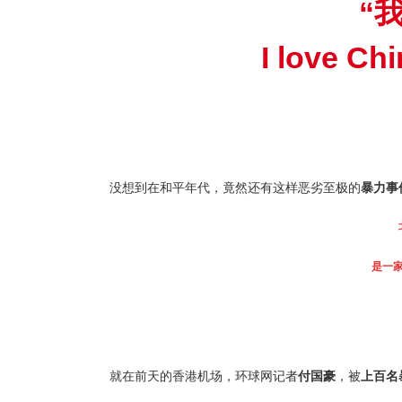
“
I love Ch
没想到在和平年代，竟然还有这样恶劣至极的
暴力事
是一
就在前天的香港机场，环球网记者
付国豪
，被
上百名