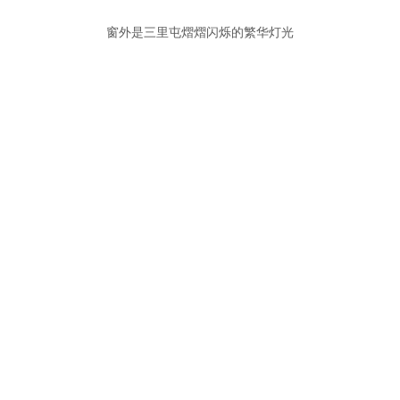
窗外是三里屯熠熠闪烁的繁华灯光