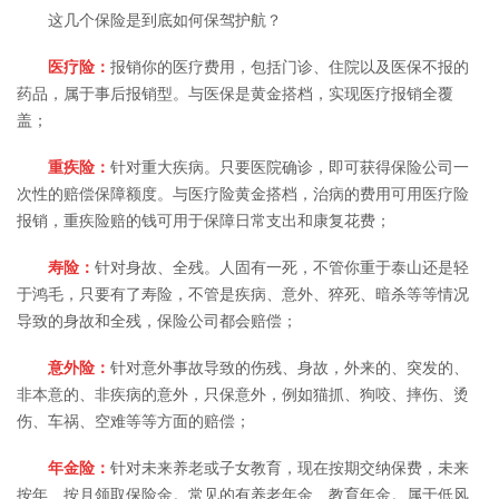
这几个保险是到底如何保驾护航？
医疗险：
报销你的医疗费用，包括门诊、住院以及医保不报的
药品，属于事后报销型。与医保是黄金搭档，实现医疗报销全覆
盖；
重疾险：
针对重大疾病。只要医院确诊，即可获得保险公司一
次性的赔偿保障额度。与医疗险黄金搭档，治病的费用可用医疗险
报销，重疾险赔的钱可用于保障日常支出和康复花费；
寿险：
针对身故、全残。人固有一死，不管你重于泰山还是轻
于鸿毛，只要有了寿险，不管是疾病、意外、猝死、暗杀等等情况
导致的身故和全残，保险公司都会赔偿；
意外险：
针对意外事故导致的伤残、身故，外来的、突发的、
非本意的、非疾病的意外，只保意外，例如猫抓、狗咬、摔伤、烫
伤、车祸、空难等等方面的赔偿；
年金险：
针对未来养老或子女教育，现在按期交纳保费，未来
按年、按月领取保
险金。常见的有养老年金、教育年金。属于低风