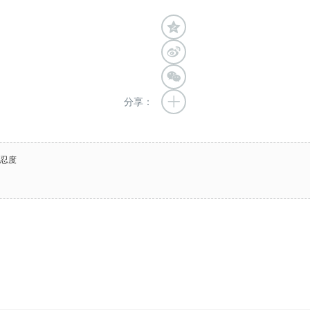
分享：
容忍度